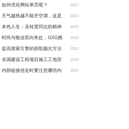
军革命足迹
元 你确定不来看看捷途旅行者
如何优化网站单页呢？
10-03
2022-
吗？
天气越热越不能开空调，这是
01-07
2023-
什么道理？
本色人生：吴桂贤同志的精神
07-27
2025-
遗产与现实启示
时尚与敬业双向奔赴，GXG携
05-02
2023-
手龚俊重塑青年通勤新时尚
提高搜索引擎的抓取频次方法
09-04
2022-
全国建设工程项目施工工地安
01-07
2023-
全生产标准化项目观摩会在蚌
内部链接优化时要注意哪些内
08-01
2022-
医一附院心脑血管中心项目举
容？
01-07
办