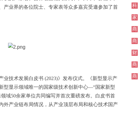
科
、产业界的各位院士、专家表等众多嘉宾受邀参加了首
技
家
居
商
业
商
业
财
经
商
业
商
业技术发展白皮书 (2023)》发布仪式。《新型显示产
业
国新型显示领域唯一的国家级技术创新中心—“国家新型
示领域50余家单位共同编写并首次重磅发布。白皮书首
内外产业链布局情况，从产业顶层布局和核心技术国产
。