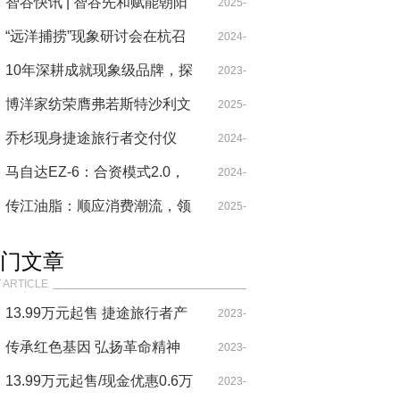
建“内外兼修”健康生态
智谷快讯 | 智谷先和赋能朝阳
07-02
2025-
文旅：IP 的打造与新媒体营销
“远洋捕捞”现象研讨会在杭召
06-30
2024-
的破界探索
开 专家关注新湖集团百亿矿权
10年深耕成就现象级品牌，探
2023-
11-01
案
鱼布局全球市场未来可期
博洋家纺荣膺弗若斯特沙利文
12-15
2025-
五项市场第一认证
乔杉现身捷途旅行者交付仪
05-15
2024-
式，共同揭幕创新篇章
马自达EZ-6：合资模式2.0，
06-16
2024-
电动化时代的创新引擎
传江油脂：顺应消费潮流，领
05-29
2025-
航行业趋势
07-02
门文章
 ARTICLE
13.99万元起售 捷途旅行者产
2023-
品力表现很突出！
传承红色基因 弘扬革命精神
09-29
2023-
——韩银山一行寻访牛子龙将
13.99万元起售/现金优惠0.6万
07-29
2023-