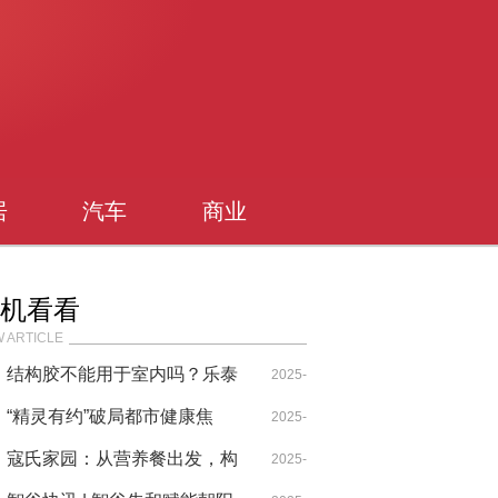
居
汽车
商业
机看看
 ARTICLE
结构胶不能用于室内吗？乐泰
2025-
结构胶安全吗？
“精灵有约”破局都市健康焦
08-21
2025-
虑，上门服务重塑理疗新体验
寇氏家园：从营养餐出发，构
05-29
2025-