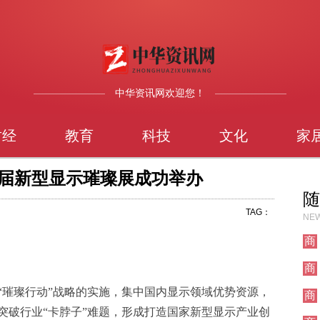
中华资讯网欢迎您！
财经
教育
科技
文化
家
首届新型显示璀璨展成功举办
随
TAG：
NEW
商
业
商
业
“璀璨行动”战略的实施，集中国内显示领域优势资源，
商
业
突破行业“卡脖子”难题，形成打造国家新型显示产业创