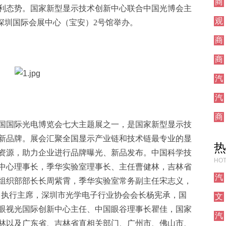
商
利态势。国家新型显示技术创新中心联合中国光博会主
业
观
在深圳国际会展中心（宝安）2号馆举办。
点
商
业
商
业
汽
车
汽
车
商
中国国际光电博览会七大主题展之一，是国家新型显示技
业
新品牌。展会汇聚全国显示产业链和技术链最专业的显
热
资源，助力企业进行品牌曝光、新品发布。中国科学技
HOT
中心理事长，季华实验室理事长、主任曹健林，吉林省
汽
组织部部长长周紫霄，季华实验室常务副主任宋志义，
车
人、执行主席，深圳市光学电子行业协会会长杨宪承，国
文
化
眼视光国际创新中心主任、中国眼谷理事长瞿佳，国家
汽
林以及广东省、吉林省直相关部门、广州市、佛山市、
车