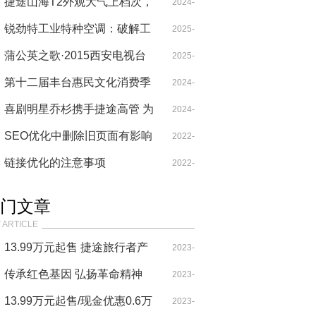
典好车，中国重汽皮卡匠心之
捷途山海T2外观大气上档次，
07-01
2024-
作
起售价17.99万元
锐劲特工业特种空调：破解工
05-10
2025-
业温控难题的专业之选
蒲公英之歌·2015西安电视台
05-21
2025-
春晚：蒲锦扬的舞台起点
第十二届丰台惠民文化消费季
09-30
2024-
盛大开幕 畅享文化消费“新盛
喜剧明星乔杉携手捷途高管 为
08-22
2024-
惠”
用户打造富有情绪价值的交付
SEO优化中删除旧页面有影响
06-13
2022-
仪式
吗？
链接优化的注意事项
01-07
2022-
01-07
门文章
 ARTICLE
13.99万元起售 捷途旅行者产
2023-
品力表现很突出！
传承红色基因 弘扬革命精神
09-29
2023-
——韩银山一行寻访牛子龙将
13.99万元起售/现金优惠0.6万
07-29
2023-