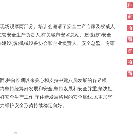
科
技
家
居
和现场观摩两部分。培训会邀请了安全生产专家及权威人
商
业
主管安全生产负责人,有关城市安监总站、建设(筑)安全
商
关建设(筑)机械设备协会和企业负责人、安全总监、专家
业
财
经
商
业
商
业
致辞,并向长期以来关心和支持中建八局发展的各界领
终坚持统筹好发展和安全,坚持发展和安全并重,坚决扛
好安全生产工作,守住新发展格局的安全底线,以更加坚
全力维护安全形势持续稳定向好。