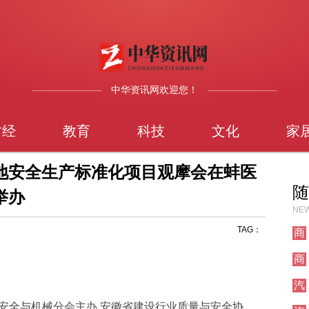
中华资讯网欢迎您！
财经
教育
科技
文化
家
地安全生产标准化项目观摩会在蚌医
随
举办
NEW
TAG：
商
业
商
业
汽
车
建筑安全与机械分会主办,安徽省建设行业质量与安全协