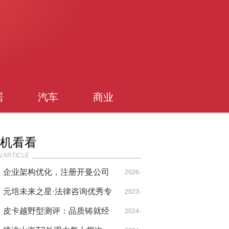
居
汽车
商业
机看看
 ARTICLE
企业架构优化，注册开曼公司
2026-
作为境外上市主体的主要原因
元培未来之星·法律咨询优秀专
01-12
2023-
分析
家评选工作正式启动
皮卡越野型测评：品质铸就经
08-21
2024-