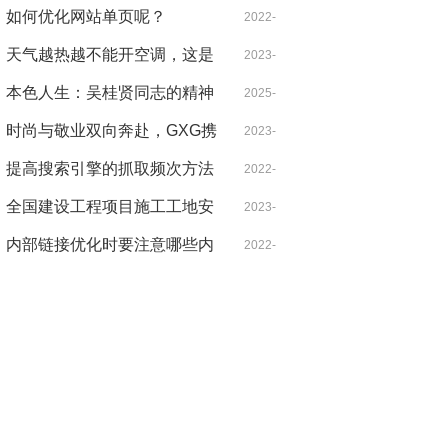
军革命足迹
元 你确定不来看看捷途旅行者
如何优化网站单页呢？
10-03
2022-
吗？
天气越热越不能开空调，这是
01-07
2023-
什么道理？
本色人生：吴桂贤同志的精神
07-27
2025-
遗产与现实启示
时尚与敬业双向奔赴，GXG携
05-02
2023-
手龚俊重塑青年通勤新时尚
提高搜索引擎的抓取频次方法
09-04
2022-
全国建设工程项目施工工地安
01-07
2023-
全生产标准化项目观摩会在蚌
内部链接优化时要注意哪些内
08-01
2022-
医一附院心脑血管中心项目举
容？
01-07
办