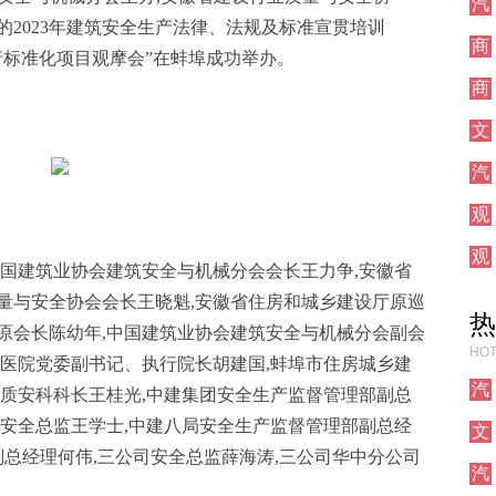
汽
车
2023年建筑安全生产法律、法规及标准宣贯培训
商
产标准化项目观摩会”在蚌埠成功举办。
业
商
业
文
化
汽
车
观
点
观
中国建筑业协会建筑安全与机械分会会长王力争,安徽省
点
量与安全协会会长王晓魁,安徽省住房和城乡建设厅原巡
热
原会长陈幼年,中国建筑业协会建筑安全与机械分会副会
HOT
属医院党委副书记、执行院长胡建国,蚌埠市住房城乡建
汽
局质安科科长王桂光,中建集团安全生产监督管理部副总
车
司安全总监王学士,中建八局安全生产监督管理部副总经
文
化
副总经理何伟,三公司安全总监薛海涛,三公司华中分公司
汽
车