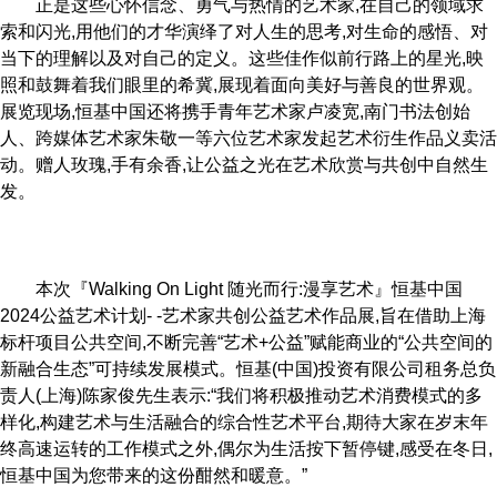
正是这些心怀信念、勇气与热情的艺术家,在自己的领域求
索和闪光,用他们的才华演绎了对人生的思考,对生命的感悟、对
当下的理解以及对自己的定义。这些佳作似前行路上的星光,映
照和鼓舞着我们眼里的希冀,展现着面向美好与善良的世界观。
展览现场,恒基中国还将携手青年艺术家卢凌宽,南门书法创始
人、跨媒体艺术家朱敬一等六位艺术家发起艺术衍生作品义卖活
动。赠人玫瑰,手有余香,让公益之光在艺术欣赏与共创中自然生
发。
本次『Walking On Light 随光而行:漫享艺术』恒基中国
2024公益艺术计划- -艺术家共创公益艺术作品展,旨在借助上海
标杆项目公共空间,不断完善“艺术+公益”赋能商业的“公共空间的
新融合生态”可持续发展模式。恒基(中国)投资有限公司租务总负
责人(上海)陈家俊先生表示:“我们将积极推动艺术消费模式的多
样化,构建艺术与生活融合的综合性艺术平台,期待大家在岁末年
终高速运转的工作模式之外,偶尔为生活按下暂停键,感受在冬日,
恒基中国为您带来的这份酣然和暖意。”