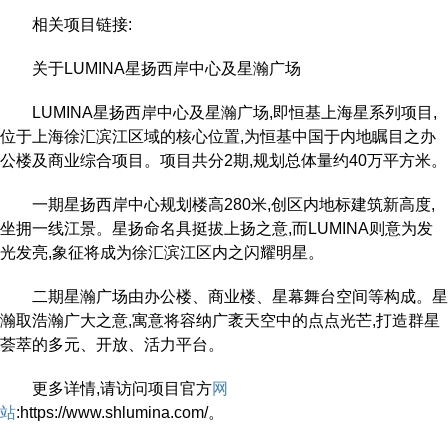
相关项目链接:
关于LUMINA星扬西岸中心及星瀚广场
LUMINA星扬西岸中心及星瀚广场,即恒基上海星系列项目,
位于上海徐汇滨江区域的核心位置,为恒基中国于内地瞩目之办
公楼及商业综合项目。项目共分2期,规划总体量约40万平方米。
一期星扬西岸中心规划楼高280米,创区内地标建筑新高度,
坐拥一线江景。星扬命名具挺拔上扬之意,而LUMINA则意为发
光发亮,象征将成为徐汇滨江区内之闪耀明星。
二期星瀚广场由办公楼、商业楼、星幕舞台空间等构成。星
瀚取浩瀚广大之意,寓意将容纳广袤天空中的点点光芒,打造群星
荟萃的多元、开放、活力平台。
更多详情,请访问项目官方
网
站
:https://www.shlumina.com/。