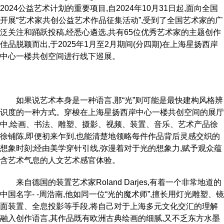
2024公益艺术计划的重要项目,自2024年10月31日起,面向全国
开展“艺术家共创公益艺术作品征集活动”,受到了全国艺术家的广
泛关注和踊跃投稿,经悉心遴选,共有65位优秀艺术家的主题创作
佳品脱颖而出,于2025年1月至2月期间(分四期)在上海星扬西岸
中心一楼共创空间进行线下巡展。
如果说艺术本身是一种语言,那“光”则可能是最快建构风格辨
识度的一种方式。穿梭在上海星扬西岸中心一楼共创空间的展厅
中,绘画、书法、雕塑、摄影、视频、装置、音乐、艺术产品徐
徐铺陈,即便初来乍到,也能清楚地领略每件作品背后灵感交织的
想象时刻;经由美学穿针引线,弥漫着对于光的想象力,赋予观众蕴
含艺术气息的人文艺术感官体验。
来自德国的装置艺术家Roland Darjes,有着一个非常地道的
中国名字- -周浩南,他如同一位“光的魔术师”,擅长用灯光雕塑、镜
面装置、全息投影等手段,将自己对于上海多元文化交汇的理解
融入创作语言,其作品既有欧洲古典绘画的细腻,又不乏东方水墨