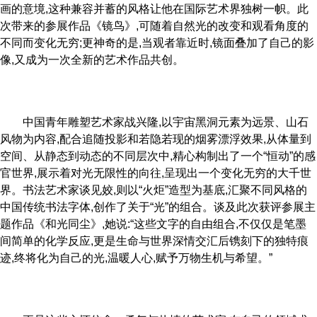
画的意境,这种兼容并蓄的风格让他在国际艺术界独树一帜。此
次带来的参展作品《镜鸟》,可随着自然光的改变和观看角度的
不同而变化无穷;更神奇的是,当观者靠近时,镜面叠加了自己的影
像,又成为一次全新的艺术作品共创。
中国青年雕塑艺术家战兴隆,以宇宙黑洞元素为远景、山石
风物为内容,配合追随投影和若隐若现的烟雾漂浮效果,从体量到
空间、从静态到动态的不同层次中,精心构制出了一个“恒动”的感
官世界,展示着对光无限性的向往,呈现出一个变化无穷的大千世
界。书法艺术家谈见姣,则以“火炬”造型为基底,汇聚不同风格的
中国传统书法字体,创作了关于“光”的组合。谈及此次获评参展主
题作品《和光同尘》,她说:“这些文字的自由组合,不仅仅是笔墨
间简单的化学反应,更是生命与世界深情交汇后镌刻下的独特痕
迹,终将化为自己的光,温暖人心,赋予万物生机与希望。”