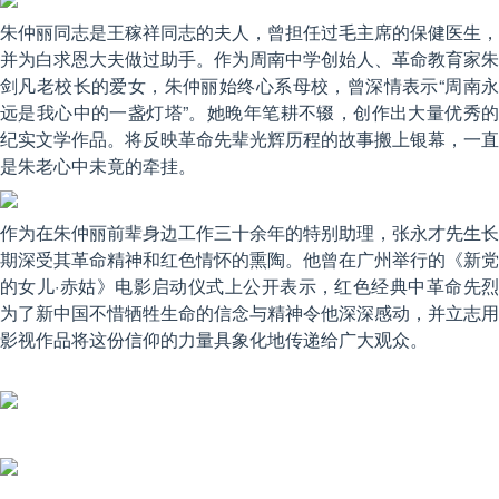
朱仲丽同志是王稼祥同志的夫人，曾担任过毛主席的保健医生，
并为白求恩大夫做过助手。作为周南中学创始人、革命教育家朱
剑凡老校长的爱女，朱仲丽始终心系母校，曾深情表示“周南永
远是我心中的一盏灯塔”。她晚年笔耕不辍，创作出大量优秀的
纪实文学作品。将反映革命先辈光辉历程的故事搬上银幕，一直
是朱老心中未竟的牵挂。
作为在朱仲丽前辈身边工作三十余年的特别助理，张永才先生长
期深受其革命精神和红色情怀的熏陶。他曾在广州举行的《新党
的女儿·赤姑》电影启动仪式上公开表示，红色经典中革命先烈
为了新中国不惜牺牲生命的信念与精神令他深深感动，并立志用
影视作品将这份信仰的力量具象化地传递给广大观众。