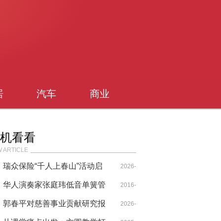
居
汽车
商业
机看看
 ARTICLE
瑞众保险“千人上春山”活动启
2026-
幕
华人演奏家张庭玮低音单簧管
04-23
2016-
惊艳NAfME全美音乐教育大会
郭春平对慈善事业贡献研究报
2026-
11-12