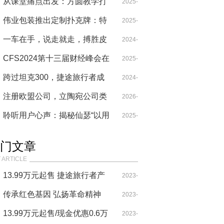
告——发明创造是最大的公益
从课堂痛点出发：方圆教学打
07-01
2025-
造“耐用+智能”教学设备新范式
伟业包装推出定制扑克牌：特
05-28
2025-
种黑芯纸，手感扎实更耐用，
一车在手，说走就走，搏胜皮
07-03
2024-
送礼自用两相宜
卡带你探寻初秋的凉爽
CFS2024第十三届财经峰会在
09-03
2025-
京举办，现代牧业荣获“2024
跨过坦克300，捷途旅行者成
2024-
01-11
数智化创新引领奖”
销量黑马
注册欧盟公司，立陶宛公司类
09-22
2026-
型的选择和注册流程详细介绍
聆听用户心声：揭秘仙瑟“以用
04-30
2025-
户为中心”的品牌进化论
12-18
门文章
 ARTICLE
13.99万元起售 捷途旅行者产
2023-
品力表现很突出！
传承红色基因 弘扬革命精神
09-29
2023-
——韩银山一行寻访牛子龙将
13.99万元起售/现金优惠0.6万
07-29
2023-