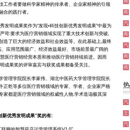
商
技工作者要做科学家精神的传承者、企业家精神的引领
业
融合的践行者。
商
业
汽
优秀发明成果奖作为“发现•科技创新优秀发明成果”中最为
车
严苛:要求为医疗营销领域实现了重大技术创新与突破,
商
业
创造了巨大的经济效益和社会效益等。在此基础上,最终
汽
高、应用范围最广、经济效益最好、市场前景最广阔的
车
商
慧医疗营销经营本质和推动医疗营销持续前进
。因而
业
发明成果奖的评审嘉宾与获奖成果都备受关注。
商
业
学管理学院院长李家伟、湖北中医药大学管理学院院长
热
牛正乾等多位医疗营销领域的专家、学者、企业家严格
HOT
专家都是医疗营销领域的权威性人物,学术造诣极其深
汽
车
文
创新优秀发明成果”奖的有:
化
汽
联网的智慧药店运营管理系统V1.0"
车